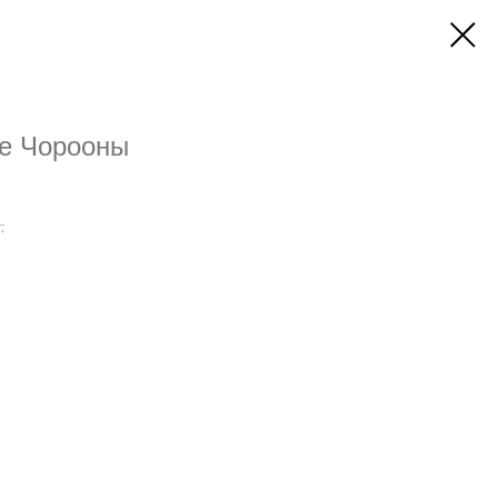
е Чорооны
.