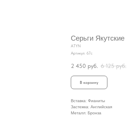
Серьги Якутские
ATYN
Артикул:
67с
2 450
руб.
6 125
руб.
В корзину
Вставка: Фианиты
Застежка: Английская
Металл: Бронза