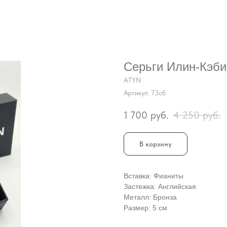
Серьги Илин-Кэби
ATYN
Артикул:
73сб
1 700
руб.
4 250
руб.
В корзину
Вставка: Фианиты
Застежка: Английская
Металл: Бронза
Размер: 5 см